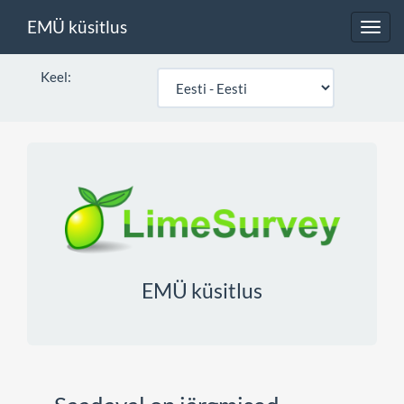
EMÜ küsitlus
Toggl
navig
Keel:
EMÜ küsitlus