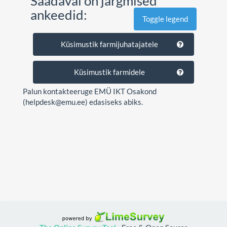
Saadaval on järgmised
ankeedid:
Toggle legend
Küsimustik farmijuhatajatele
Küsimustik farmidele
Palun kontakteeruge EMÜ IKT Osakond
(helpdesk@emu.ee) edasiseks abiks.